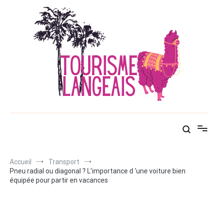
Aller
au
contenu
Tourisme langeais
Petit voyageur à votre service !
Accueil
Transport
Pneu radial ou diagonal ? L’importance d ‘une voiture bien
équipée pour partir en vacances