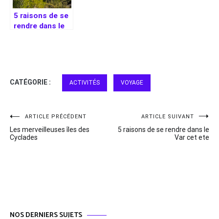
5 raisons de se
rendre dans le
Var cet ete
CATÉGORIE :
ACTIVITÉS
VOYAGE
Navigation
ARTICLE PRÉCÉDENT
ARTICLE SUIVANT
Les merveilleuses îles des
5 raisons de se rendre dans le
de
Cyclades
Var cet ete
l’article
NOS DERNIERS SUJETS