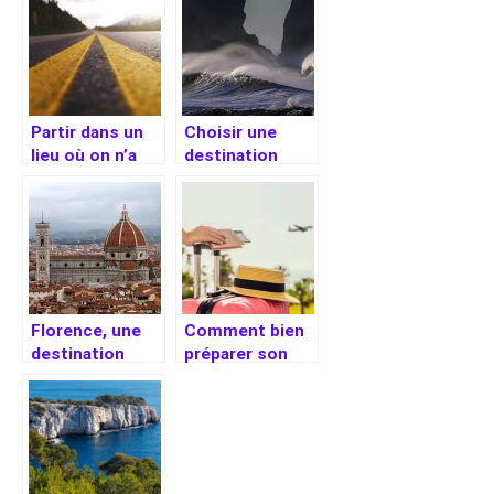
Partir dans un
Choisir une
lieu où on n’a
destination
pas encore vu
atypique pour
pour une
un voyage :
parfaite
quelques
destination
astuces
Florence, une
Comment bien
destination
préparer son
romantique
voyage ?