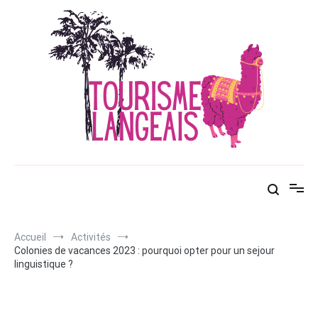
Aller
au
contenu
Tourisme langeais
Petit voyageur à votre service !
Accueil
Activités
Colonies de vacances 2023 : pourquoi opter pour un sejour
linguistique ?